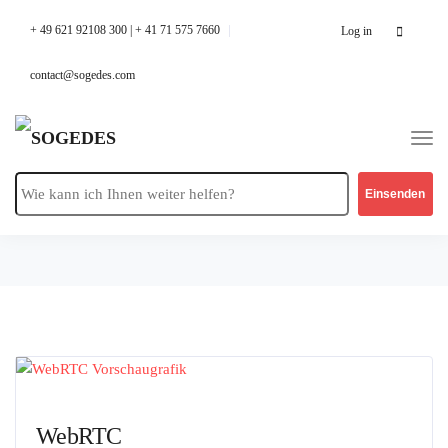
Search
+ 49 621 92108 300 | + 41 71 575 7660
Log in
for:
contact@sogedes.com
Kategorie:
Contact Center
Software
WebRTC