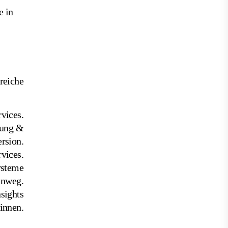
e in
reiche
vices.
rung &
rsion.
vices.
ysteme
inweg.
sights
innen.