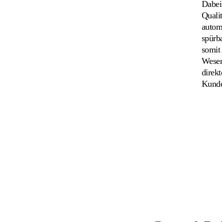
Dabei
Quali
autom
spürba
somit
Wesen
direk
Kund