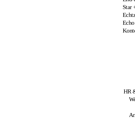
Star
Echtz
Echo 
Kont
HR &
Wo
An