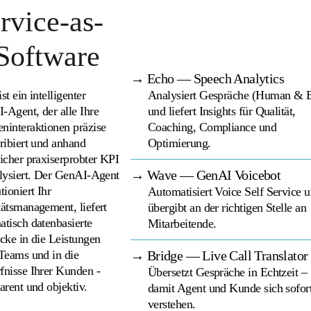
rvice-as-
Software
→ Echo — Speech Analytics
st ein intelligenter
Analysiert Gespräche (Human & B
-Agent, der alle Ihre
und liefert Insights für Qualität,
ninteraktionen präzise
Coaching, Compliance und
kribiert und anhand
Optimierung.
eicher praxiserprobter KPI
→ Wave — GenAI Voicebot
alysiert. Der GenAI-Agent
tioniert Ihr
Automatisiert Voice Self Service 
tätsmanagement, liefert
übergibt an der richtigen Stelle an
atisch datenbasierte
Mitarbeitende.
icke in die Leistungen
 Teams und in die
→ Bridge — Live Call Translator
fnisse Ihrer Kunden -
Übersetzt Gespräche in Echtzeit –
arent und objektiv.
damit Agent und Kunde sich sofor
verstehen.