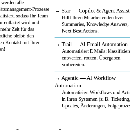
 werden alle
tätsmanagement-Prozesse
→ Star — Copilot & Agent Assist
atisiert, sodass Ihr Team
Hilft Ihren Mitarbeitenden live:
r entlastet wird und
Summaries, Knowledge Answers,
 mehr Zeit für das
Next Best Actions.
tliche bleibt: den
ten Kontakt mit Ihren
→ Trail — AI Email Automation
en!
Automatisiert E Mails: klassifizier
entwerfen, routen, Übergaben
vorbereiten.
→ Agentic — AI Workflow
Automation
Automatisiert Workflows und Act
in Ihren Systemen (z. B. Ticketing
Updates, Änderungen, Folgeprozes