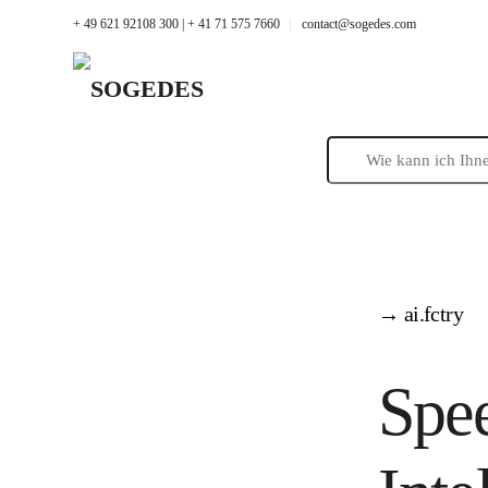
+ 49 621 92108 300 | + 41 71 575 7660
contact@sogedes.com
→ ai.fctry
Spee