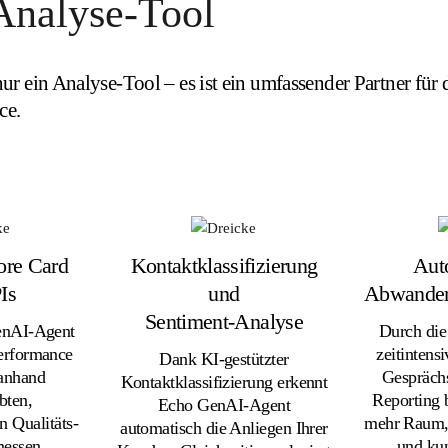
Analyse-Tool
nur ein Analyse-Tool – es ist ein umfassender Partner für
ce.
core Card
Kontaktklassifizierung
Aut
Is
und
Abwander
Sentiment-Analyse
enAI-Agent
Durch die
erformance
zeitintens
Dank KI-gestützter
anhand
Gespräch
Kontaktklassifizierung erkennt
bten,
Reporting 
Echo GenAI-Agent
n Qualitäts-
mehr Raum, 
automatisch die Anliegen Ihrer
messen.
und kun