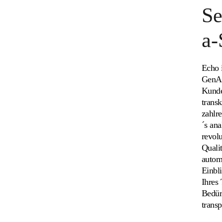
Se
a-
Echo i
GenAI
Kunde
trans
zahlr
´s an
revolu
Quali
autom
Einbl
Ihres
Bedür
transp