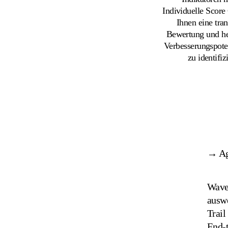
Individuelle Score
Ihnen eine tra
Bewertung und he
Verbesserungspoten
zu identifiz
→ Ag
Wave 
auswe
Trail
End-