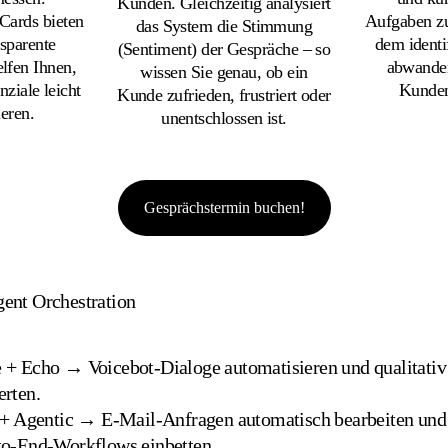
Kunden. Gleichzeitig analysiert
 Cards bieten
Aufgaben zu
das System die Stimmung
nsparente
dem identi
(Sentiment) der Gespräche – so
lfen Ihnen,
abwander
wissen Sie genau, ob ein
ziale leicht
Kunden
Kunde zufrieden, frustriert oder
ieren.
unentschlossen ist.
Gesprächstermin buchen!
ent Orchestration
+ Echo → Voicebot-Dialoge automatisieren und qualitativ
rten.
 + Agentic → E-Mail-Anfragen automatisch bearbeiten und
to-End-Workflows einbetten.