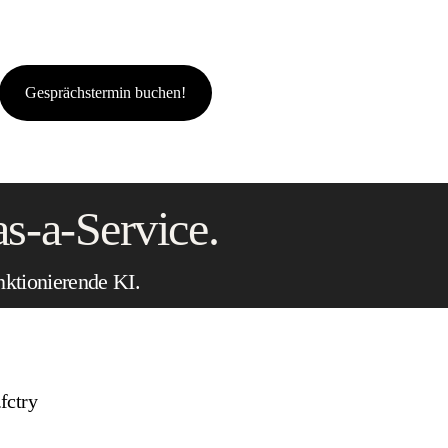
Gesprächstermin buchen!
s-a-Service.
nktionierende KI.
fctry