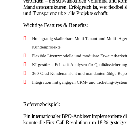
verbinden – bei schwankenden Volumina und ko
Mandantenstrukturen. Erfolgreich ist, wer flexibel sk
und Transparenz über alle Projekte schafft.
Wichtige Features & Benefits:
Hochgradig skalierbare Multi-Tenant-und Multi -Agent
Kundenprojekte
Flexible Lizenzmodelle und modulare Erweiterbarkeit 
KI-gestützte Echtzeit-Analysen für Qualitätssicheru
360-Grad Kundenansicht und mandantenfähige Repor
Integration mit gängigen CRM- und Ticketing-Syste
Referenzbeispiel:
Ein internationaler BPO-Anbieter implementierte 
konnte die First-Call-Resolution um 18 % gesteiger