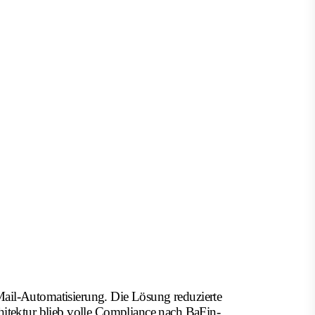
Mail-Automatisierung. Die Lösung reduzierte
hitektur blieb volle Compliance nach BaFin-