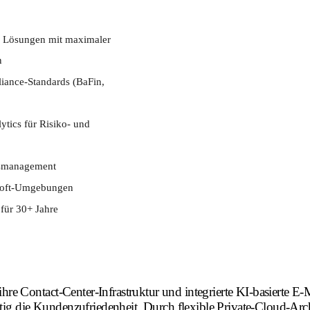
 & Lösungen mit maximaler
en
iance-Standards (BaFin,
ytics für Risiko- und
tsmanagement
osoft-Umgebungen
für 30+ Jahre
 Contact-Center-Infrastruktur und integrierte KI-basierte E-
tig die Kundenzufriedenheit. Durch flexible Private-Cloud-Arc