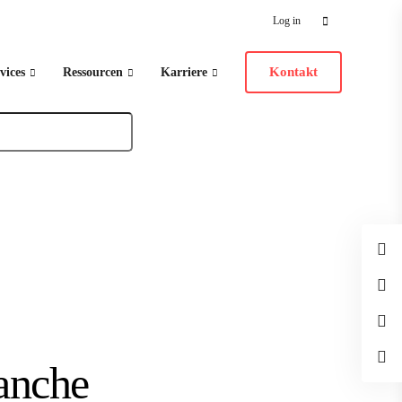
Search
Log in
for:
Kontakt
vices
Ressourcen
Karriere
ranche