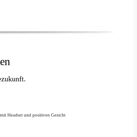
men
ezukunft.