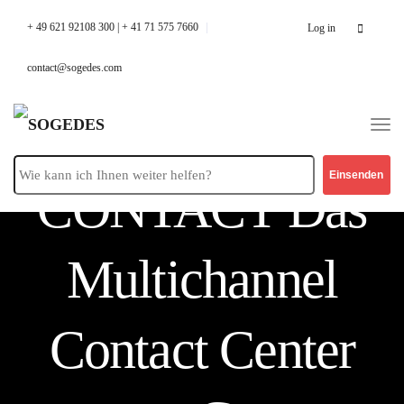
Search
+ 49 621 92108 300 | + 41 71 575 7660
Log in
for:
contact@sogedes.com
ONE
CONTACT
Das
Multichannel
Contact Center